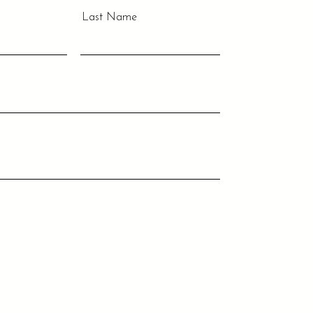
Last Name