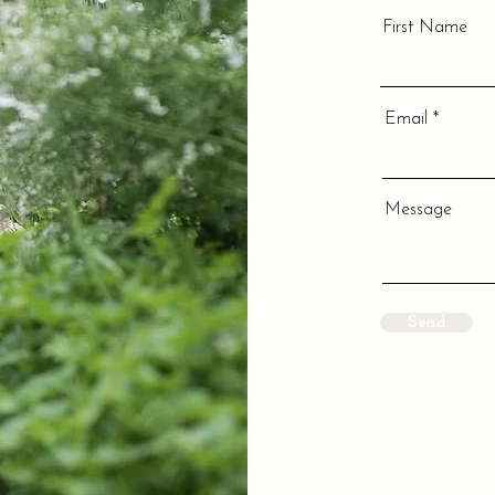
First Name
Email
Message
Send