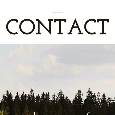
CONTACT