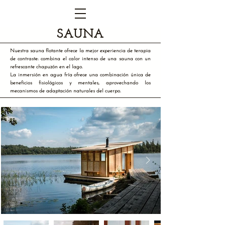
SAUNA
Nuestra sauna flotante ofrece la mejor experiencia de terapia
de contraste: combina el calor intenso de una sauna con un
refrescante chapuzón en el lago.
La inmersión en agua fría ofrece una combinación única de
beneficios fisiológicos y mentales, aprovechando los
mecanismos de adaptación naturales del cuerpo.